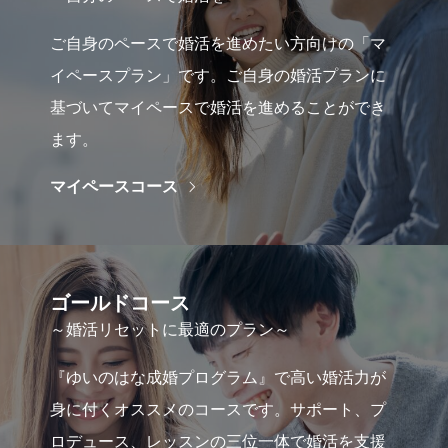
ご自身のペースで婚活を進めたい方向けの「マ
イペースプラン」です。ご自身の婚活プランに
基づいてマイペースで婚活を進めることができ
ます。
マイペースコース
ゴールドコース
～婚活リセットに最適のプラン～
『ゆいのはな成婚プログラム』で高い婚活力が
身に付くオススメのコースです。サポート、プ
ロデュース、レッスンの三位一体で婚活を支援