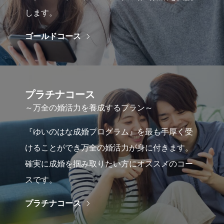
します。
ゴールドコース
プラチナコース
～万全の婚活力を養成するプラン～
『ゆいのはな成婚プログラム』を最も手厚く受
けることができ万全の婚活力が身に付きます。
確実に成婚を掴み取りたい方にオススメのコー
スです。
プラチナコース