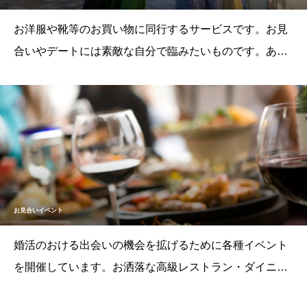
お洋服や靴等のお買い物に同行するサービスです。お見
合いやデートには素敵な自分で臨みたいものです。あな
たが更に魅力的に見えるようにTPOに合わせたコーディ
ネートのお手伝いをします。【本コースに追加でのオプ
ション料金】１０，０００円（税込）／９０分
お見合いイベント
婚活のおける出会いの機会を拡げるために各種イベント
を開催しています。お洒落な高級レストラン・ダイニン
グバー等での「婚活お食事会」、お洒落レストラン・ビ