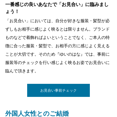
一番感じの良いあなたで「お見合い」に臨みまし
「お見合い」終了後も会員様が安心して活動を進
ょう！
められるようにフォロー！
「お見合い」においては、自分が好きな服装・髪型が必
「お見合い」終了後は、ご自身を十分に表現でき充実感
ずしもお相手に感じよく映るとは限りません。ブランド
に満ち溢れている場合もありますが、「あの時、こう答
ものなどで着飾ればよいということでなく、ご本人の特
えれば良かった」とか「お相手のかたは自分をどう思っ
徴に合った服装・髪型で、お相手の方に感じよく見える
たのか」等と後悔や不安の念がよぎる場合があります。
ことが大切です。そのため『ゆいのはな』では、事前に
『ゆいのはな』では、「お見合い」終了後、会員様から
服装等のチェックを行い感じよく映るお姿でお見合いに
お話しをお伺いし、お望みの方向に行けるように可能な
臨んで頂きます。
限りのフォローを致します。
お見合いアフターフォロー
お見合い事前チェック
外国人女性とのご結婚