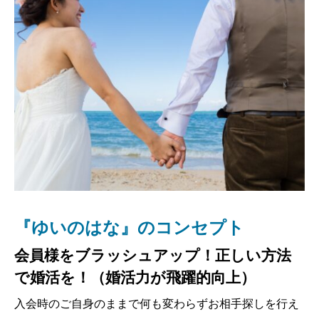
『ゆいのはな』のコンセプト
選ばれる理由
会員様をブラッシュアップ！正しい方法
少人数担当専任制でのきめ細やかなサービ
で婚活を！（婚活力が飛躍的向上）
ス、最高のあなたを演出するプロデュー
ス力、独自のノウハウ・メソッドにより
入会時のご自身のままで何も変わらずお相手探しを行え