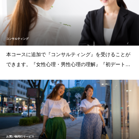
的にコンサルティングします。【料金】１
コンサルティング
本コースに追加で『コンサルティング』を受けることが
できます。『女性心理・男性心理の理解』『初デートで
のお店の選び方』『婚活必勝ポイント伝授』『話し方・
見せ方演習』『お相手に好かれる表情・身のこなし』
『お見合い演習』の応用編や、ご自身の抱える課題解決
のための対応策等、ご本人の課題にカスタマイズし、実
践
お買い物同行サービス