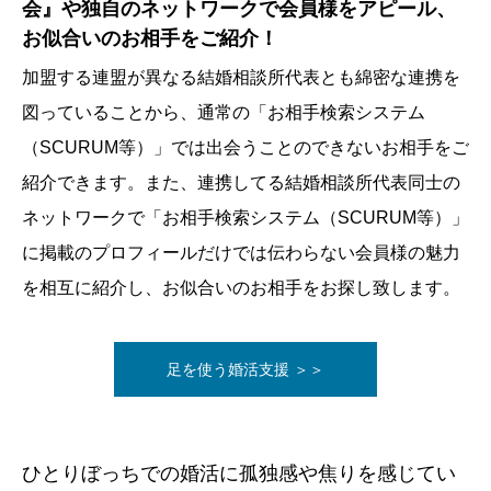
会』や独自のネットワークで会員様をアピール、
会員様とマリッジコンサルタントは深い信頼関係で結ば
お似合いのお相手をご紹介！
れていることが重要です。たくさんのコミュニケーショ
加盟する連盟が異なる結婚相談所代表とも綿密な連携を
ンを図り、積み重なった信頼関係が二人三脚でのコンビ
図っていることから、通常の「お相手検索システム
ネーションを生むのです。名コンビは天下無敵！『ゆい
（SCURUM等）」では出会うことのできないお相手をご
のはな』が一番大切にしているところです。担当をころ
紹介できます。また、連携してる結婚相談所代表同士の
ころ変えることはありません。
ネットワークで「お相手検索システム（SCURUM等）」
に掲載のプロフィールだけでは伝わらない会員様の魅力
少人数専任担当制 ＞＞
を相互に紹介し、お似合いのお相手をお探し致します。
足を使う婚活支援 ＞＞
ひとりぼっちでの婚活に孤独感や焦りを感じてい