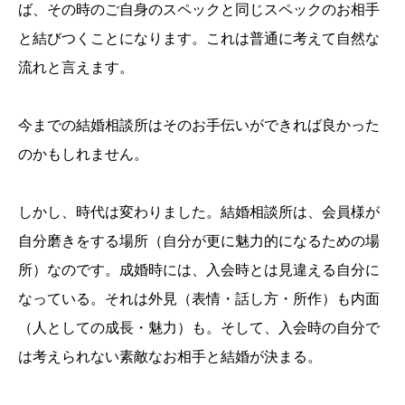
効果的な婚活を展開します。
ば、その時のご自身のスペックと同じスペックのお相手
結婚相談所『ゆいのはな』は、少人数担当専任制により
と結びつくことになります。これは普通に考えて自然な
丁寧できめ細かなサポートを行います。トータルプロデ
流れと言えます。
ュースで会員様を「選ばれる人」に変身させ成婚に導き
ます。
今までの結婚相談所はそのお手伝いができれば良かった
のかもしれません。
選ばれる理由 ＞＞
しかし、時代は変わりました。結婚相談所は、会員様が
自分磨きをする場所（自分が更に魅力的になるための場
所）なのです。成婚時には、入会時とは見違える自分に
なっている。それは外見（表情・話し方・所作）も内面
（人としての成長・魅力）も。そして、入会時の自分で
は考えられない素敵なお相手と結婚が決まる。